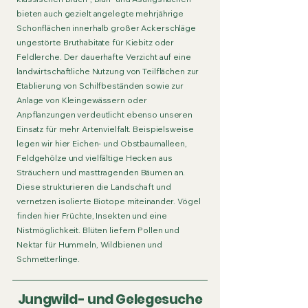
bieten auch gezielt angelegte mehrjährige
Schonflächen innerhalb großer Ackerschläge
ungestörte Bruthabitate für Kiebitz oder
Feldlerche. Der dauerhafte Verzicht auf eine
landwirtschaftliche Nutzung von Teilflächen zur
Etablierung von Schilfbeständen sowie zur
Anlage von Kleingewässern oder
Anpflanzungen verdeutlicht ebenso unseren
Einsatz für mehr Artenvielfalt. Beispielsweise
legen wir hier Eichen- und Obstbaumalleen,
Feldgehölze und vielfältige Hecken aus
Sträuchern und masttragenden Bäumen an.
Diese strukturieren die Landschaft und
vernetzen isolierte Biotope miteinander. Vögel
finden hier Früchte, Insekten und eine
Nistmöglichkeit. Blüten liefern Pollen und
Nektar für Hummeln, Wildbienen und
Schmetterlinge.
Jungwild- und Gelegesuche