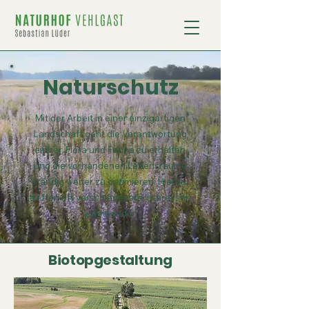
Naturschutz
Mit der Arbeit in einer einzigartigen
Landschaft geht die Verantwortung
einher, Flora und Fauna zu erhalten
und die vorhandenen Lebensräume
ständig weiter zu optimieren. Hierbei
treffen oft verschiedenste Interessen
aufeinander.
Biotopgestaltung