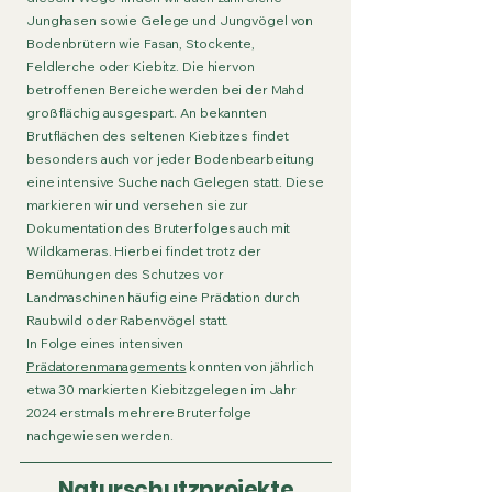
Junghasen sowie Gelege und Jungvögel von
Bodenbrütern wie Fasan, Stockente,
Feldlerche oder Kiebitz. Die hiervon
betroffenen Bereiche werden bei der Mahd
großflächig ausgespart. An bekannten
Brutflächen des seltenen Kiebitzes findet
besonders auch vor jeder Bodenbearbeitung
eine intensive Suche nach Gelegen statt. Diese
markieren wir und versehen sie zur
Dokumentation des Bruterfolges auch mit
Wildkameras. Hierbei findet trotz der
Bemühungen des Schutzes vor
Landmaschinen häufig eine Prädation durch
Raubwild oder Rabenvögel statt.
In Folge eines intensiven
Prädatorenmanagements
konnten von jährlich
etwa 30 markierten Kiebitzgelegen im Jahr
2024 erstmals mehrere Bruterfolge
nachgewiesen werden.
Naturschutzprojekte